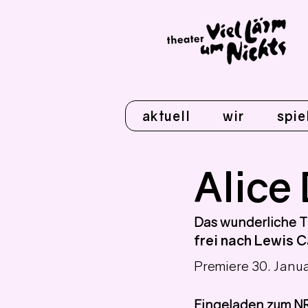
aktuell
wir
spie
Alice
Das wunderliche 
frei nach
 Lewis C
Premiere 30. Janu
Eingeladen zum N