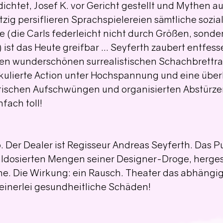
ichtet, Josef K. vor Gericht gestellt und Mythen a
Witzig persiflieren Sprachspielereien sämtliche sozia
e (die Carls federleicht nicht durch Größen, sonder
) ist das Heute greifbar … Seyferth zaubert entfesse
den wunderschönen surrealistischen Schachbrettra
alkulierte Action unter Hochspannung und eine übe
etischen Aufschwüngen und organisierten Abstürzen
ach toll! 
p. Der Dealer ist Regisseur Andreas Seyferth. Das P
hldosierten Mengen seiner Designer-Droge, hergest
he. Die Wirkung: ein Rausch. Theater das abhängi
einerlei gesundheitliche Schäden! 