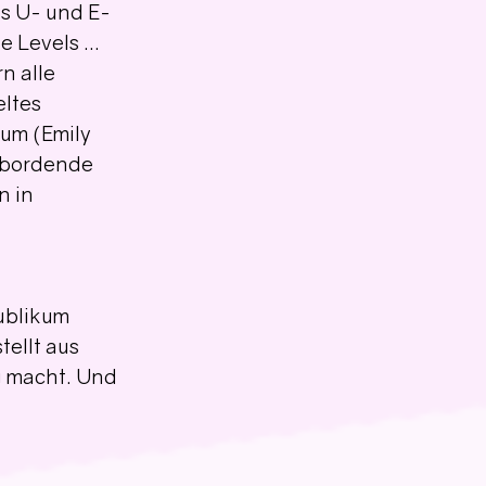
us U- und E-
le Levels … 
n alle 
ltes 
um (Emily 
rbordende 
 in 
ublikum 
ellt aus 
g macht. Und 