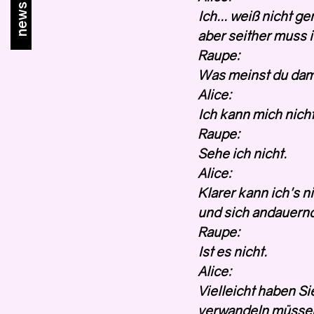
newsletter
Ich... weiß nicht ge
aber seither muss 
Raupe:
Was meinst du dami
Alice:
Ich kann mich nicht
Raupe:
Sehe ich nicht.
Alice:
Klarer kann ich's ni
und sich andauernd
Raupe:
Ist es nicht.
Alice:
Vielleicht haben Si
verwandeln müssen