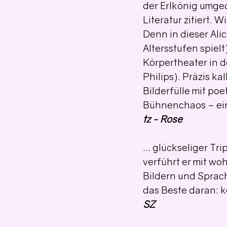
der Erlkönig umged
Literatur zitiert. 
Denn in dieser Alic
Altersstufen spielt
Körpertheater in 
Philips). Präzis k
Bilderfülle mit po
Bühnenchaos – einf
tz - Rose
… glückseliger Tri
verführt er mit wo
Bildern und Sprac
das Beste daran: k
SZ