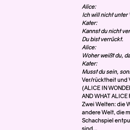
Alice:
Ich will nicht unter
Kater:
Kannst du nicht verh
Du bist verrückt.
Alice:
Woher weißt du, da
Kater:
Musst du sein, sons
Ver/rücktheit und
(ALICE IN WOND
AND WHAT ALICE 
Zwei Welten: die W
andere Welt, die ma
Schachspiel entpu
sind...