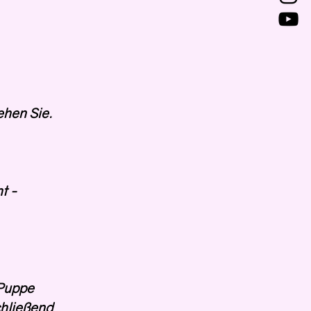
ehen Sie.
ht -
 Puppe 
chließend