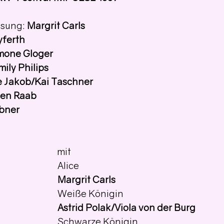
sung: 
Margrit Carls
yferth
mone Gloger
mily Philips
ie Jakob/Kai Taschner
len Raab
bner
mit
Alice
Margrit Carls
Weiße Königin
Astrid Polak/Viola von der Burg
Schwarze Königin