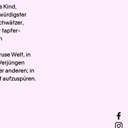
s Kind, 
würdigster 
hwätzer, 
t tapfer-
h 
ruse Welt, in 
Verjüngen 
er anderen; in 
t aufzuspüren.