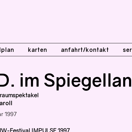
lplan
karten
anfahrt/kontakt
ser
 D. im Spiegella
Traumspektakel
aroll
ar 1997
RW-Festival IMPULSE 1997