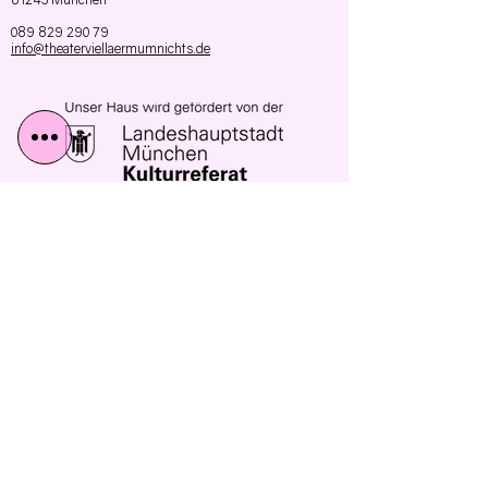
089 829 290 79
info@theaterviellaermumnichts.de