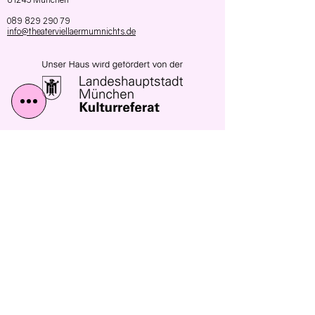
089 829 290 79
info@theaterviellaermumnichts.de