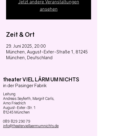
Jetzt andere Veranstaltungen
ansehen
Zeit & Ort
29. Juni 2025, 20:00
München, August-Exter-Straße 1, 81245
München, Deutschland
theater VIEL LÄRM UM NICHTS
in der Pasinger Fabrik
Leitung
Andreas Seyferth,
Margrit Carls,
Arno Friedrich
August-Exter-Str. 1
81245 München
089 829 290 79
info@theaterviellaermumnichts.de