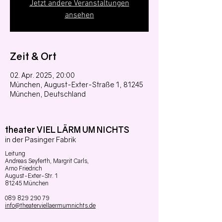
Jetzt andere Veranstaltungen
ansehen
Zeit & Ort
02. Apr. 2025, 20:00
München, August-Exter-Straße 1, 81245
München, Deutschland
theater VIEL LÄRM UM NICHTS
in der Pasinger Fabrik
Leitung
Andreas Seyferth,
Margrit Carls,
Arno Friedrich
August-Exter-Str. 1
81245 München
089 829 290 79
info@theaterviellaermumnichts.de