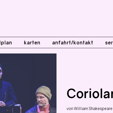
lplan
karten
anfahrt/kontakt
ser
Coriola
von William Shakespeare