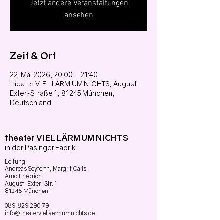
Jetzt andere Veranstaltungen
ansehen
Zeit & Ort
22. Mai 2026, 20:00 – 21:40
theater VIEL LÄRM UM NICHTS, August-
Exter-Straße 1, 81245 München,
Deutschland
theater VIEL LÄRM UM NICHTS
in der Pasinger Fabrik
Leitung
Andreas Seyferth,
Margrit Carls,
Arno Friedrich
August-Exter-Str. 1
81245 München
089 829 290 79
info@theaterviellaermumnichts.de