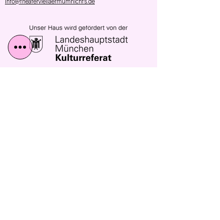
info@theaterviellaermumnichts.de