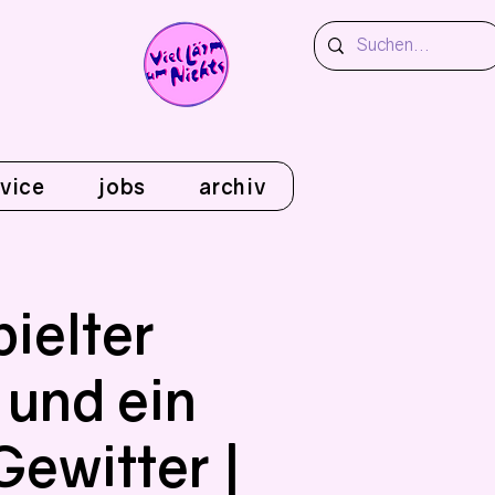
vice
jobs
archiv
pielter
und ein
Gewitter |