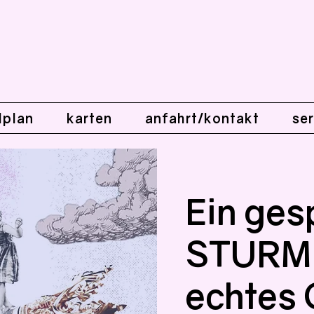
lplan
karten
anfahrt/kontakt
ser
Ein ges
STURM 
echtes 