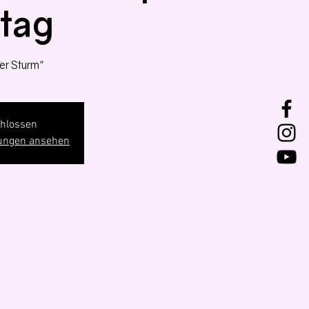
tag
er Sturm"
hlossen
tungen ansehen