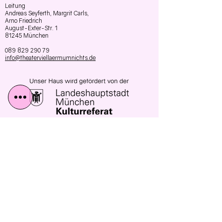
Leitung
Andreas Seyferth,
Margrit Carls,
Arno Friedrich
August-Exter-Str. 1
81245 München
089 829 290 79
info@theaterviellaermumnichts.de