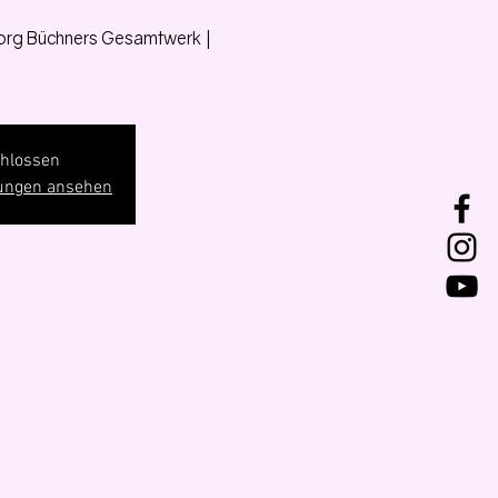
rg Büchners Gesamtwerk |
hlossen
tungen ansehen