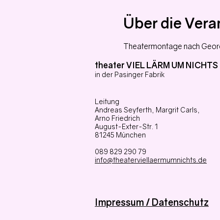
Über die Vera
Theatermontage nach Georg 
theater VIEL LÄRM UM NICHTS
in der Pasinger Fabrik
Leitung
Andreas Seyferth,
Margrit Carls,
Arno Friedrich
August-Exter-Str. 1
81245 München
089 829 290 79
info@theaterviellaermumnichts.de
Impressum / Datenschutz