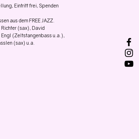
lung, Eintritt frei, Spenden
ssen aus dem FREE JAZZ.
 Richter (sax), David
i Engl (Zeltstangenbass u.a.),
nsslen (sax) u.a.