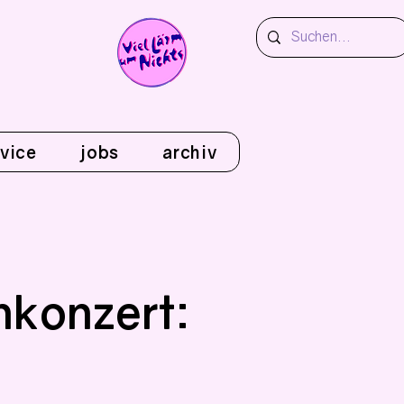
vice
jobs
archiv
nkonzert: