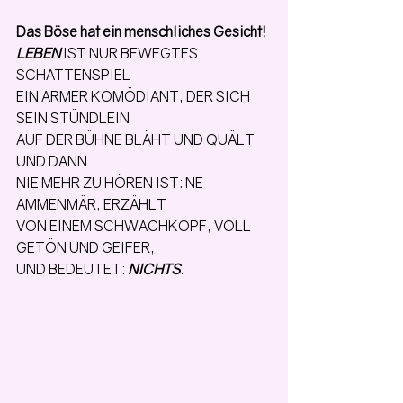
Das Böse hat ein menschliches Gesicht!
LEBEN
 IST NUR BEWEGTES 
SCHATTENSPIEL
EIN ARMER KOMÖDIANT, DER SICH 
SEIN STÜNDLEIN
AUF DER BÜHNE BLÄHT UND QUÄLT 
UND DANN
NIE MEHR ZU HÖREN IST: NE 
AMMENMÄR, ERZÄHLT
VON EINEM SCHWACHKOPF, VOLL 
GETÖN UND GEIFER,
UND BEDEUTET: 
NICHTS
. 