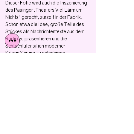
Dieser Folie wird auch die Inszenierung 
des Pasinger „Theaters Viel Lärm um 
Nichts“ gerecht, zurzeit in der Fabrik. 
Schön etwa die Idee, große Teile des 
Stückes als Nachrichtentexte aus dem 
Radio zu präsentieren und die 
Schlachtutensilien moderner 
Kriegsführung zu entnehmen… 
Wahnsinn in der heutigen Zeit, so das 
Anliegen der Aufführung, steht eben 
unter den Vorzeichen anonymen 
Sterbens und der durch Medien und 
Propaganda bedingten Entfremdung. 
Andreas Seyferth als Macbeth, Margrit 
Carls als Lady Macbeth, Wolf Friedrich 
in der Rolle des Banquo und Macduff, 
müssen mit ihrer Inszenierung den 
internationalen Vergleich nicht 
scheuen…