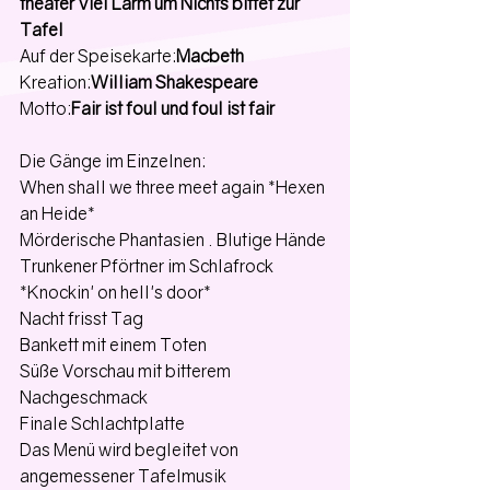
theater Viel Lärm um Nichts bittet zur 
Tafel
Auf der Speisekarte:
Macbeth
Kreation:
William Shakespeare
Motto:
Fair ist foul und foul ist fair
Die Gänge im Einzelnen:
When shall we three meet again *Hexen 
an Heide*
Mörderische Phantasien . Blutige Hände
Trunkener Pförtner im Schlafrock 
*Knockin' on hell's door*
Nacht frisst Tag
Bankett mit einem Toten
Süße Vorschau mit bitterem 
Nachgeschmack
Finale Schlachtplatte
Das Menü wird begleitet von 
angemessener Tafelmusik