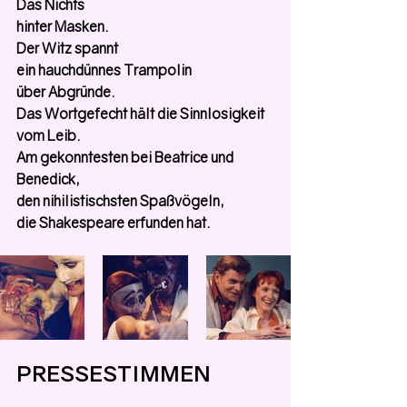
Das Nichts
hinter Masken.
Der Witz spannt
ein hauchdünnes Trampolin
über Abgründe.
Das Wortgefecht hält die Sinnlosigkeit
vom Leib.
Am gekonntesten bei Beatrice und 
Benedick,
den nihilistischsten Spaßvögeln,
die Shakespeare erfunden hat.
PRESSESTIMMEN