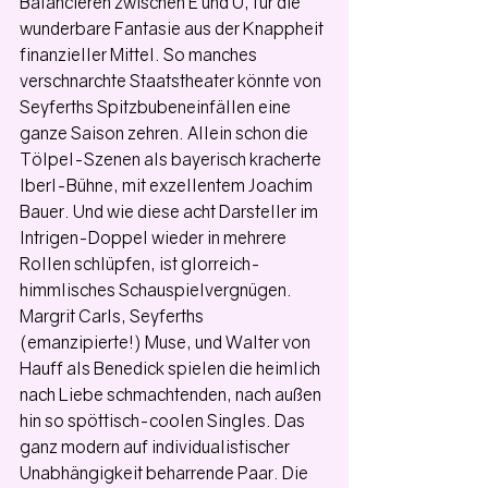
Balancieren zwischen E und U, für die 
wunderbare Fantasie aus der Knappheit 
finanzieller Mittel. So manches 
verschnarchte Staatstheater könnte von 
Seyferths Spitzbubeneinfällen eine 
ganze Saison zehren. Allein schon die 
Tölpel-Szenen als bayerisch kracherte 
Iberl-Bühne, mit exzellentem Joachim 
Bauer. Und wie diese acht Darsteller im 
Intrigen-Doppel wieder in mehrere 
Rollen schlüpfen, ist glorreich-
himmlisches Schauspielvergnügen. 
Margrit Carls, Seyferths 
(emanzipierte!) Muse, und Walter von 
Hauff als Benedick spielen die heimlich 
nach Liebe schmachtenden, nach außen 
hin so spöttisch-coolen Singles. Das 
ganz modern auf individualistischer 
Unabhängigkeit beharrende Paar. Die 