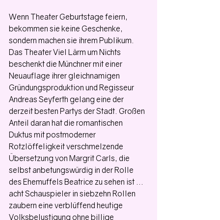
Wenn Theater Geburtstage feiern, 
bekommen sie keine Geschenke, 
sondern machen sie ihrem Publikum. 
Das Theater Viel Lärm um Nichts 
beschenkt die Münchner mit einer 
Neuauflage ihrer gleichnamigen 
Gründungsproduktion und Regisseur 
Andreas Seyferth gelang eine der 
derzeit besten Partys der Stadt. Großen 
Anteil daran hat die romantischen 
Duktus mit postmoderner 
Rotzlöffeligkeit verschmelzende 
Übersetzung von Margrit Carls, die 
selbst anbetungswürdig in der Rolle 
des Ehemuffels Beatrice zu sehen ist … 
acht Schauspieler in siebzehn Rollen 
zaubern eine verblüffend heutige 
Volksbelustigung ohne billige 