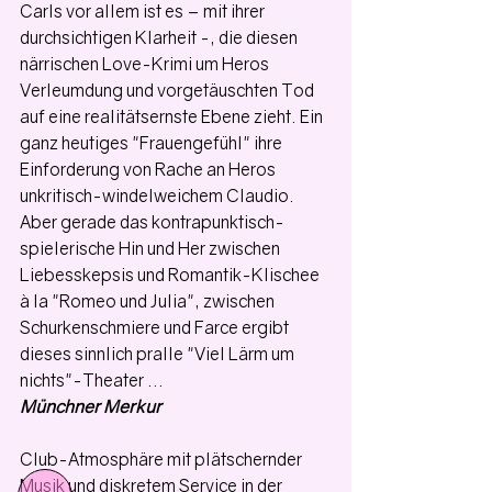
Carls vor allem ist es – mit ihrer 
durchsichtigen Klarheit -, die diesen 
närrischen Love-Krimi um Heros 
Verleumdung und vorgetäuschten Tod 
auf eine realitätsernste Ebene zieht. Ein 
ganz heutiges "Frauengefühl" ihre 
Einforderung von Rache an Heros 
unkritisch-windelweichem Claudio. 
Aber gerade das kontrapunktisch-
spielerische Hin und Her zwischen 
Liebesskepsis und Romantik-Klischee 
à la "Romeo und Julia", zwischen 
Schurkenschmiere und Farce ergibt 
dieses sinnlich pralle "Viel Lärm um 
nichts"-Theater … 
Münchner Merkur
Club-Atmosphäre mit plätschernder 
Musik und diskretem Service in der 