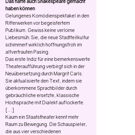
Das hätte auch Shakespeare gemacht 
haben können
Gelungenes Komödienspektakel in den 
Ritterwerken vor begeistertem 
Publikum. Gewiss keine verlorne 
Liebesmüh: Sie, die neue Stadtteilkultur 
schimmert wirklich hoffnungsfroh im 
altvertrauten Pasing.
Das erste Indiz für eine bemerkenswerte 
Theateraufführung verbirgt sich in der 
Neuübersetzung durch Margrit Carls. 
Sie aktualisierte den Text, indem sie 
überkommene Sprachbilder durch 
gebräuchliche ersetzte, klassische 
Hochsprache mit Dialekt auflockerte. 
[...] 
Kaum ein Staatstheater kennt mehr 
Raum zu Bewegung. Die Schauspieler, 
die aus vier verschiedenen 