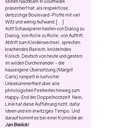
seinen Nachbarn in Southwark 
präsentiert hat: als respektlose, 
derbzotige Boulevard-Plotte mit viel 
Witz und wenig Aufwand.[...]
Acht Schauspieler hasten von Dialog zu 
Dialog, von Rolle zu Rolle, von Auftritt, 
Abtritt zum Kleiderwechsel, sprechen 
krachendes Bairisch, knödelndes 
Kölsch, Deutsch von heute und gestern 
im wilden Durcheinander - die 
hauseigene Übersetzung (Margrit 
Carls) rumpelt in lustvoller 
Unbekümmertheit über alle 
philologichen Feinheiten hinweg zum 
Happy-End der Doppelhochzeit. Nein, 
Linie hat diese Aufführung nicht, dafür 
Ideen und ein irrwitziges Tempo. Und 
darauf kommt es bei einer Komödie an. 
Jan Bielicki