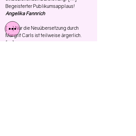
Begeisterter Publikumsapplaus! 
Angelika Fannrich
[...] Nur die Neuübersetzung durch 
Margrit Carls ist teilweise ärgerlich. 
[...] 
Alexandra Massow
Tatort Pasing: Rauhbeine holen sich 
Shakespeare
Das eine hat mit dem anderen scheinbar 
nichts zu tun, aber natürlich doch. Der 
Schauspieler und Regisseur Andreas 
Seyferth, selbst ein Pasinger 
(Neu)Bürger, machte sich Gedanken 
über das kulturelle Ödland (nix Theater, 
nix Kino) der westlichen 
Vorortgemeinde - und wurde zum 