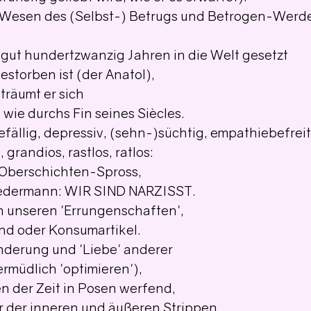
 Wesen des (Selbst-) Betrugs und Betrogen-Werd
 gut hundertzwanzig Jahren in die Welt gesetzt
estorben ist (der Anatol),
 träumt er sich
wie durchs Fin seines Siècles.
fällig, depressiv, (sehn-)süchtig, empathiebefreit
grandios, rastlos, ratlos:
 Oberschichten-Spross,
Jedermann: WIR SIND NARZISST.
n unseren 'Errungenschaften',
nd oder Konsumartikel.
derung und 'Liebe' anderer
ermüdlich 'optimieren'),
n der Zeit in Posen werfend,
r der inneren und äußeren Strippen,