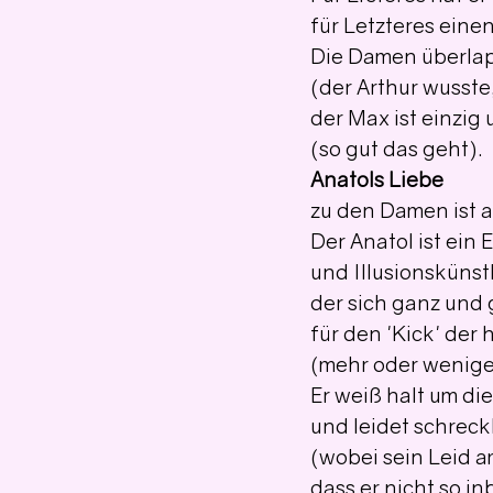
für Letzteres eine
Die Damen überlapp
(der Arthur wusste
der Max ist einzig
(so gut das geht).
Anatols Liebe
zu den Damen ist a
Der Anatol ist ein
und Illusionskünst
der sich ganz und 
für den 'Kick' der
(mehr oder wenige
Er weiß halt um die
und leidet schreck
(wobei sein Leid a
dass er nicht so in