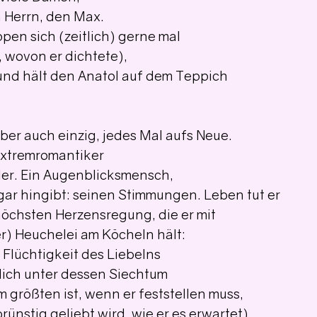
n Herrn, den Max.
en sich (zeitlich) gerne mal
, wovon er dichtete),
 und hält den Anatol auf dem Teppich
ber auch einzig, jedes Mal aufs Neue.
 Extremromantiker
ler. Ein Augenblicksmensch,
gar hingibt: seinen Stimmungen. Leben tut er
 höchsten Herzensregung, die er mit
r) Heuchelei am Köcheln hält:
 Flüchtigkeit des Liebelns
lich unter dessen Siechtum
m größten ist, wenn er feststellen muss,
brünstig geliebt wird, wie er es erwartet).