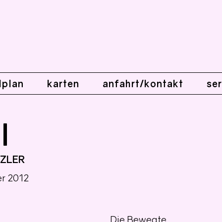
lplan
karten
anfahrt/kontakt
ser
l
ZLER
er 2012
Die Bewegte