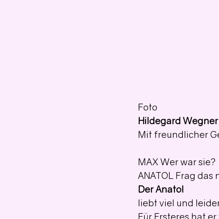
Foto
Hildegard Wegner
Mit freundlicher 
MAX 
Wer war sie? 
ANATOL Frag das n
Der Anatol
liebt viel und leid
Für Ersteres hat er