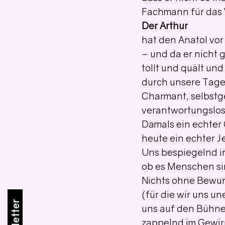
Fachmann für das
Der Arthur
hat den Anatol vor
– und da er nicht g
tollt und quält und
durch unsere Tage 
Charmant, selbstge
verantwortungslos, 
Damals ein echter
heute ein echter 
Uns bespiegelnd i
ob es Menschen si
Nichts ohne Bewun
(für die wir uns un
uns auf den Bühne
zappelnd im Gewir