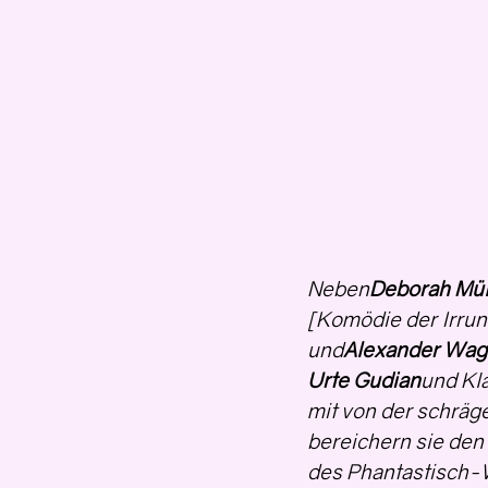
Neben
Deborah Mül
[Komödie der Irrung
und
Alexander Wag
Urte Gudian
und Kl
mit von der schräge
bereichern sie den
des Phantastisch-