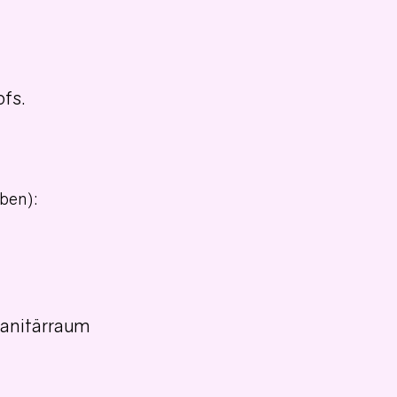
fs.
eben):
Sanitärraum