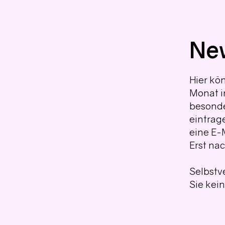
New
Hier kö
Monat i
besonde
eintrag
eine E-
Erst na
Selbstv
Sie kei