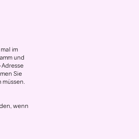
 mal im
gramm und
l-Adresse
mmen Sie
en müssen.
lden, wenn