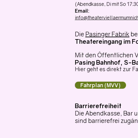
(Abendkasse, Di mit So 17:30
Email:
info@theaterviellaermumnic
Die
Pasinger Fabrik
be
Theatereingang im F
Mit den Öffentlichen 
Pasing Bahnhof, S-Bah
Hier geht es direkt zur F
Fahrplan (MVV)
Barrierefreiheit
Die Abendkasse, Bar u
sind barrierefrei zugän