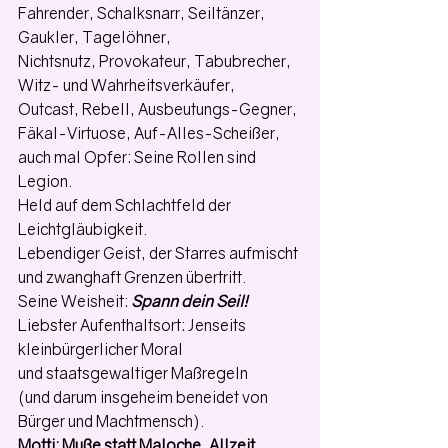
Fahrender, Schalksnarr, Seiltänzer, 
Gaukler, Tagelöhner, 
Nichtsnutz, Provokateur, Tabubrecher, 
Witz- und Wahrheitsverkäufer, 
Outcast, Rebell, Ausbeutungs-Gegner, 
Fäkal-Virtuose, Auf-Alles-Scheißer, 
auch mal Opfer: Seine Rollen sind 
Legion. 
Held auf dem Schlachtfeld der 
Leichtgläubigkeit. 
Lebendiger Geist, der Starres aufmischt 
und zwanghaft Grenzen übertritt. 
Seine Weisheit: 
Spann dein Seil!
Liebster Aufenthaltsort: Jenseits 
kleinbürgerlicher Moral
und staatsgewaltiger Maßregeln 
(und darum insgeheim beneidet von 
Bürger und Machtmensch).
Motti: Muße statt Maloche. Allzeit 