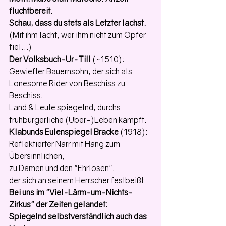
fluchtbereit.
Schau, dass du stets als Letzter lachst.
(Mit ihm lacht, wer ihm nicht zum Opfer 
fiel…)
Der Volksbuch-Ur-Till
 (~1510): 
Gewiefter Bauernsohn, der sich als 
Lonesome Rider von Beschiss zu 
Beschiss, 
Land & Leute spiegelnd, durchs 
frühbürgerliche (Über-)Leben kämpft.
Klabunds Eulenspiegel Bracke
 (1918): 
Reflektierter Narr mit Hang zum 
Übersinnlichen,
zu Damen und den "Ehrlosen", 
der sich an seinem Herrscher festbeißt. 
Bei uns im "Viel-Lärm-um-Nichts-
Zirkus" der Zeiten gelandet:
Spiegelnd selbstverständlich auch das 