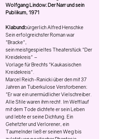
Wolfgang Lindow: Der Narr und sein 
Publikum, 1971
Klabund
bürgerlich Alfred Henschke
Sein erfolgreichster Roman war 
"Bracke",
sein meistgespieltes Theaterstück "Der 
Kreidekreis" –
Vorlage für Brechts "Kaukasischen 
Kreidekreis".
Marcel Reich-Ranicki über den mit 37 
Jahren an Tuberkulose Verstorbenen:
"Er war ein unermüdlicher Vielschreiber. 
Alle Stile waren ihm recht. Im Wettlauf 
mit dem Tode dichtete er sein Leben 
und lebte er seine Dichtung. Ein 
Gehetzter und Verlorener, ein 
Taumelnder ließ er seinen Weg bis 