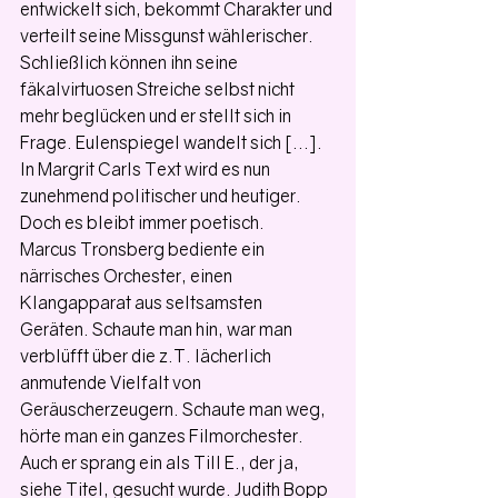
entwickelt sich, bekommt Charakter und 
verteilt seine Missgunst wählerischer. 
Schließlich können ihn seine 
fäkalvirtuosen Streiche selbst nicht 
mehr beglücken und er stellt sich in 
Frage. Eulenspiegel wandelt sich [...].
In Margrit Carls Text wird es nun 
zunehmend politischer und heutiger. 
Doch es bleibt immer poetisch.
Marcus Tronsberg bediente ein 
närrisches Orchester, einen 
Klangapparat aus seltsamsten 
Geräten. Schaute man hin, war man 
verblüfft über die z.T. lächerlich 
anmutende Vielfalt von 
Geräuscherzeugern. Schaute man weg, 
hörte man ein ganzes Filmorchester. 
Auch er sprang ein als Till E., der ja, 
siehe Titel, gesucht wurde. Judith Bopp 