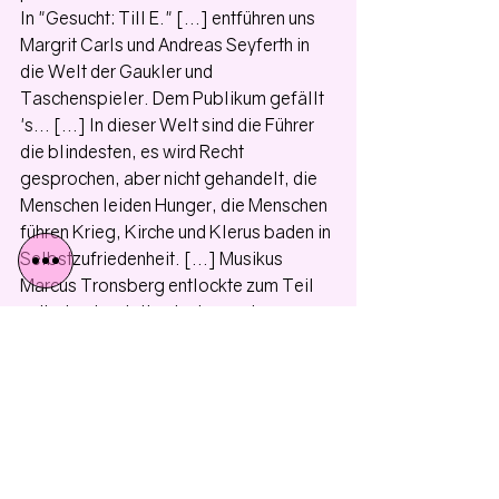
In "Gesucht: Till E." [...] entführen uns 
Margrit Carls und Andreas Seyferth in 
die Welt der Gaukler und 
Taschenspieler. Dem Publikum gefällt 
's... [...] In dieser Welt sind die Führer 
die blindesten, es wird Recht 
gesprochen, aber nicht gehandelt, die 
Menschen leiden Hunger, die Menschen 
führen Krieg, Kirche und Klerus baden in 
Selbstzufriedenheit. [...] Musikus 
Marcus Tronsberg entlockte zum Teil 
selbst gebastelten Instrumenten 
zauberhafte Klänge, die Schauspieler 
wechseln fliegend Rollen und Kostüme 
(Johannes Schrödl), klettern in einem 
fort über die durch Bretter miteinander 
verbundenen Leitern (Bühnenbild: Aylin 
Kaip). [...] Immer halten sie uns den 
Spiegel vor, stellen alle Regeln, jeden 