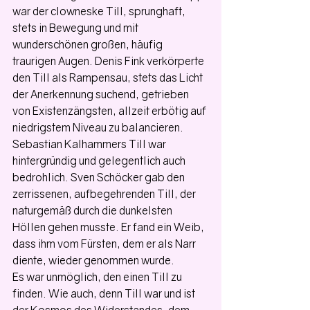
war der clowneske Till, sprunghaft, 
stets in Bewegung und mit 
wunderschönen großen, häufig 
traurigen Augen. Denis Fink verkörperte 
den Till als Rampensau, stets das Licht 
der Anerkennung suchend, getrieben 
von Existenzängsten, allzeit erbötig auf 
niedrigstem Niveau zu balancieren. 
Sebastian Kalhammers Till war 
hintergründig und gelegentlich auch 
bedrohlich. Sven Schöcker gab den 
zerrissenen, aufbegehrenden Till, der 
naturgemäß durch die dunkelsten 
Höllen gehen musste. Er fand ein Weib, 
dass ihm vom Fürsten, dem er als Narr 
diente, wieder genommen wurde.
Es war unmöglich, den einen Till zu 
finden. Wie auch, denn Till war und ist 
der Kosmos des Widerstandes, dem 