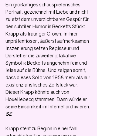
Ein großartiges schauspielerisches 
Portrait, gezeichnet mit Liebe und nicht 
zuletzt dem unverzichtbaren Gespür für 
den subtilen Humor in Becketts Stück: 
Krapp als trauriger Clown. In ihrer 
unprätentiösen, äußerst aufmerksamen 
Inszenierung setzen Regisseur und 
Darsteller die zuweilen plakative 
Symbolik Becketts angenehm fein und 
leise auf die Bühne. Und zeigen somit, 
dass dieses Solo von 1958 mehr als nur 
existenzialistisches Zeitstück war. 
Dieser Krapp könnte auch von 
Houellebecq stammen. Dann würde er 
seine Einsamkeit im Internet archivieren. 
SZ
Krapp steht zu Beginn in einer fahl 
erleuchteten Tür, unsicher wie ein 