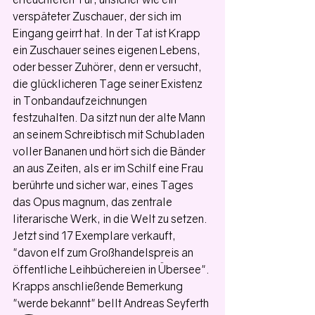
verspäteter Zuschauer, der sich im 
Eingang geirrt hat. In der Tat ist Krapp 
ein Zuschauer seines eigenen Lebens, 
oder besser Zuhörer, denn er versucht, 
die glücklicheren Tage seiner Existenz 
in Tonbandaufzeichnungen 
festzuhalten. Da sitzt nun der alte Mann 
an seinem Schreibtisch mit Schubladen 
voller Bananen und hört sich die Bänder 
an aus Zeiten, als er im Schilf eine Frau 
berührte und sicher war, eines Tages 
das Opus magnum, das zentrale 
literarische Werk, in die Welt zu setzen. 
Jetzt sind 17 Exemplare verkauft, 
"davon elf zum Großhandelspreis an 
öffentliche Leihbüchereien in Übersee".
Krapps anschließende Bemerkung 
"werde bekannt" bellt Andreas Seyferth 