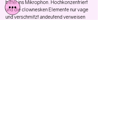
bitter ins Mikrophon. Hochkonzentriert 
und die clownesken Elemente nur vage 
und verschmitzt andeutend verweisen 
Grundig und Seyferth auf den späteren, 
minimalistischen Beckett mit seinen fast 
meditativen Spielen jenseits von Zeit 
und Raum. 
AZ