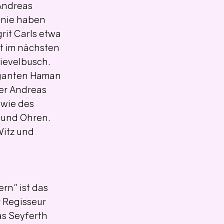
Andreas 
nie haben 
rit Carls etwa 
t im nächsten 
ievelbusch. 
iganten Haman 
er Andreas 
wie des 
 und Ohren. 
Witz und 
rn" ist das 
r Regisseur 
as Seyferth 