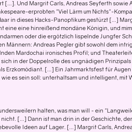
rt [...]. Und Margrit Carls, Andreas Seyferth sowie 
akespeare-erprobten "Viel Lärm um Nichts"-Kompa
Haar in dieses Hacks-Panoptikum gestürzt [...] Marg
nt eine eine hinreißend mondäne Königin, und mim
darmen oder die ergötzlich lispelnde Jungfer Sch
den Männern: Andreas Pegler gibt sowohl dem intr
lnden Mardochai ironisches Profil; und Theaterleit
sich in der Doppelrolle des ungnädigen Prinzipals 
als Erzkomödiant. [...] Ein Jahrmarktsfest für Augen
wie es sein soll: unterhaltsam und intelligent, mit 
ndersweilern halten, was man will - ein "Langweile
nicht. [...] Dann ist man drin in der Geschichte, de
ebevolle Ideen auf Lager. [...] Margrit Carls, Andre