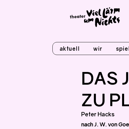
aktuell
wir
spie
DAS 
ZU P
Peter Hacks
nach J. W. von Go