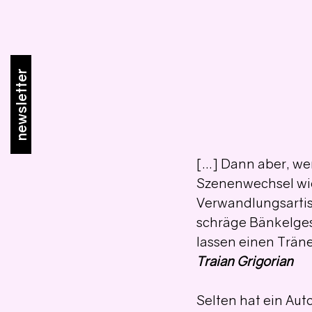
newsletter
[...] Dann aber, w
Szenenwechsel wie
Verwandlungsartist
schräge Bänkelges
lassen einen Tränen
Traian Grigorian
Selten hat ein Auto