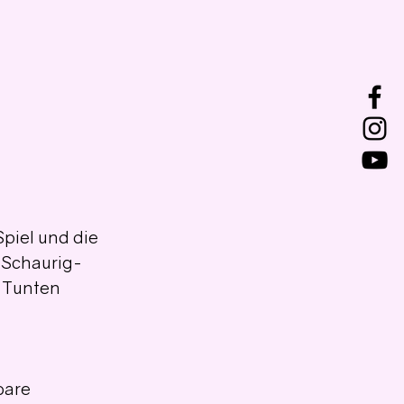
piel und die 
. Schaurig-
 Tunten 
bare 