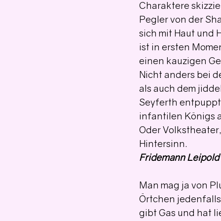
Charaktere skizzie
Pegler von der Sh
sich mit Haut und 
ist in ersten Mome
einen kauzigen Gen
Nicht anders bei 
als auch dem jidde
Seyferth entpuppt 
infantilen Königs 
Oder Volkstheater, 
Hintersinn. 
Fridemann Leipold
Man mag ja von Plu
Örtchen jedenfalls 
gibt Gas und hat li