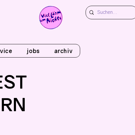
vice
jobs
archiv
EST
ERN