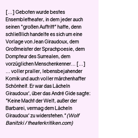
[...] Geboten wurde bestes 
Ensembletheater, in dem jeder auch 
seinen "großen Auftritt" hatte, denn 
schließlich handelte es sich um eine 
Vorlage von Jean Giraudoux, dem 
Großmeister der Sprachpoesie, dem 
Dompteur des Surrealen, dem 
vorzüglichen Menschenkenner... [...]
... voller praller, lebensbejahender 
Komik und auch voller märchenhafter 
Schönheit. Er war das Lächeln 
Giraudoux', über das André Gide sagte: 
"Keine Macht der Welt, außer der 
Barbarei, vermag dem Lächeln 
Giraudoux' zu widerstehen."
(Wolf 
Banitzki / theaterkritiken.com)