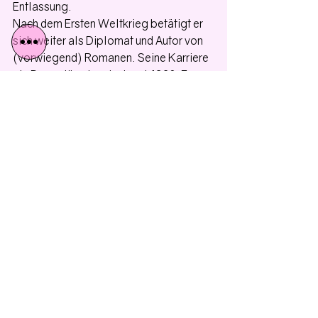
Entlassung.
Nach dem Ersten Weltkrieg betätigt er 
sich weiter als Diplomat und Autor von 
(vorwiegend) Romanen. Seine Karriere 
als Dramatiker beginnt erst 1928: Er 
adaptiert seinen in Deutschland 
spielenden Roman 
Siegfried et le 
Limousin
 für die Bühne; der große Louis 
Jouvet inszeniert. Ein neuer Theaterstil 
ist geboren: "Das poetische Theater 
der Phantasie und der Sprache" (Georg 
Hensel). Jouvet animiert ihn zu weiteren 
Dramen: 
Amphitryon 38, Der 
trojanische Krieg findet nicht statt, 
Undine
 - insgesamt wird er 16 
schreiben, eines bleibt unvollendet. 
Einige - wie 
Die Irre von Chaillot
, 
geschrieben 1943 während der 
Okkupation - werden posthum (1945) 