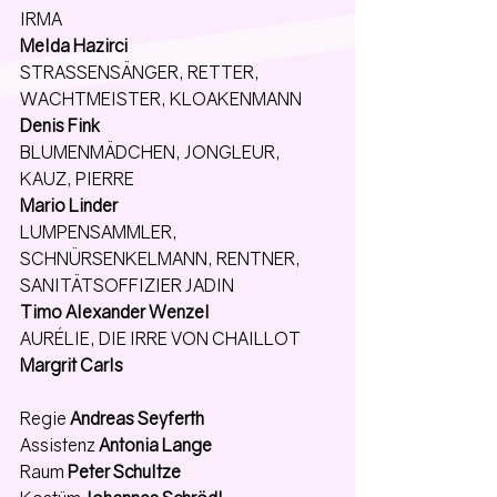
IRMA
Melda Hazirci
STRASSENSÄNGER, RETTER, 
WACHTMEISTER, KLOAKENMANN 
Denis Fink
BLUMENMÄDCHEN, JONGLEUR, 
KAUZ, PIERRE
Mario Linder
LUMPENSAMMLER, 
SCHNÜRSENKELMANN, RENTNER, 
SANITÄTSOFFIZIER JADIN 
Timo Alexander Wenzel
AURÉLIE, DIE IRRE VON CHAILLOT
Margrit Carls
Regie 
Andreas Seyferth
Assistenz 
Antonia Lange
Raum 
Peter Schultze