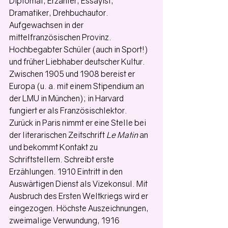
Diplomat, Erzähler, Essayist, 
Dramatiker, Drehbuchautor. 
Aufgewachsen in der 
mittelfranzösischen Provinz. 
Hochbegabter Schüler (auch in Sport!) 
und früher Liebhaber deutscher Kultur. 
Zwischen 1905 und 1908 bereist er 
Europa (u. a. mit einem Stipendium an 
der LMU in München); in Harvard 
fungiert er als Französischlektor.
Zurück in Paris nimmt er eine Stelle bei 
der literarischen Zeitschrift 
Le Matin
 an 
und bekommt Kontakt zu 
Schriftstellern. Schreibt erste 
Erzählungen. 1910 Eintritt in den 
Auswärtigen Dienst als Vizekonsul. Mit 
Ausbruch des Ersten Weltkriegs wird er 
eingezogen. Höchste Auszeichnungen, 
zweimalige Verwundung, 1916 