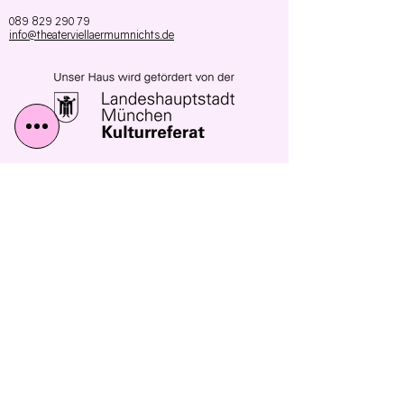
089 829 290 79
info@theaterviellaermumnichts.de