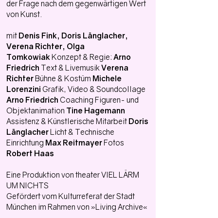
der Frage nach dem gegenwärtigen Wert
von Kunst.
mit
Denis Fink, Doris Länglacher,
Verena Richter, Olga
Tomkowiak
Konzept & Regie:
Arno
Friedrich
Text & Livemusik
Verena
Richter
Bühne & Kostüm
Michele
Lorenzini
Grafik, Video & Soundcollage
Arno Friedrich
Coaching Figuren- und
Objektanimation
Tine Hagemann
Assistenz & Künstlerische Mitarbeit
Doris
Länglacher
Licht & Technische
Einrichtung
Max Reitmayer
Fotos
Robert Haas
Eine Produktion von theater VIEL LÄRM
UM NICHTS
Gefördert vom Kulturreferat der Stadt
München im Rahmen von »Living Archive«