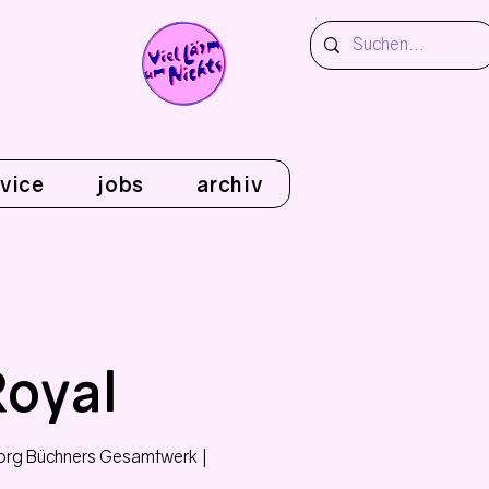
vice
jobs
archiv
Royal
rg Büchners Gesamtwerk |