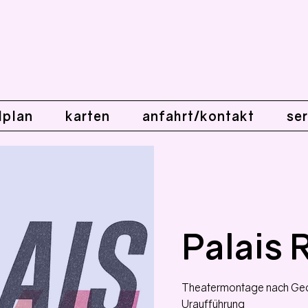
lplan
karten
anfahrt/kontakt
ser
Palais 
Theatermontage nach Geo
Uraufführung