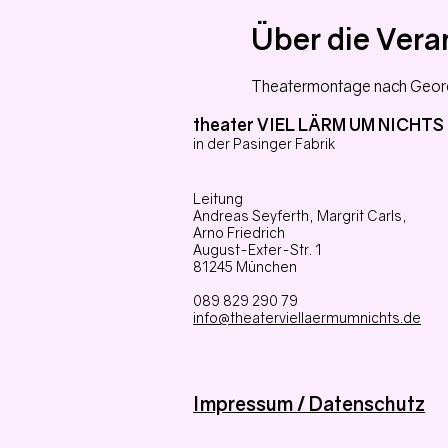
Über die Vera
Theatermontage nach Georg 
theater VIEL LÄRM UM NICHTS
in der Pasinger Fabrik
Leitung
Andreas Seyferth,
Margrit Carls,
Arno Friedrich
August-Exter-Str. 1
81245 München
089 829 290 79
info@theaterviellaermumnichts.de
Impressum / Datenschutz