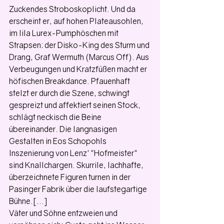
Zuckendes Stroboskoplicht. Und da 
erscheint er, auf hohen Plateausohlen, 
im lila Lurex-Pumphöschen mit 
Strapsen: der Disko-King des Sturm und 
Drang, Graf Wermuth (Marcus Off). Aus 
Verbeugungen und Kratzfüßen macht er 
höfischen Breakdance. Pfauenhaft 
stelzt er durch die Szene, schwingt 
gespreizt und affektiert seinen Stock, 
schlägt neckisch die Beine 
übereinander. Die langnasigen 
Gestalten in Eos Schopohls 
Inszenierung von Lenz' "Hofmeister" 
sind Knallchargen. Skurrile, lachhafte, 
überzeichnete Figuren turnen in der 
Pasinger Fabrik über die laufstegartige 
Bühne.[...] 
Väter und Söhne entzweien und 