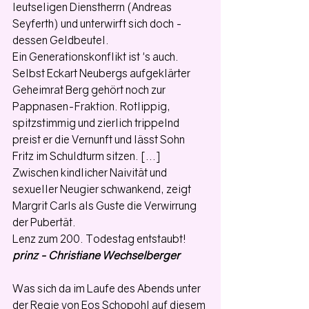
leutseligen Dienstherrn (Andreas 
Seyferth) und unterwirft sich doch - 
dessen Geldbeutel.
Ein Generationskonflikt ist 's auch. 
Selbst Eckart Neubergs aufgeklärter 
Geheimrat Berg gehört noch zur 
Pappnasen-Fraktion. Rotlippig, 
spitzstimmig und zierlich trippelnd 
preist er die Vernunft und lässt Sohn 
Fritz im Schuldturm sitzen. [...] 
Zwischen kindlicher Naivität und 
sexueller Neugier schwankend, zeigt 
Margrit Carls als Guste die Verwirrung 
der Pubertät.
Lenz zum 200. Todestag entstaubt! 
prinz - Christiane Wechselberger
Was sich da im Laufe des Abends unter 
der Regie von Eos Schopohl auf diesem 