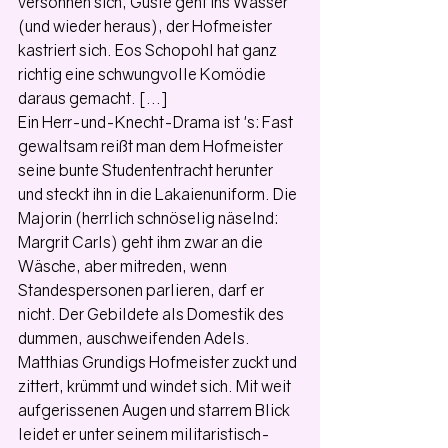
versöhnen sich; Guste geht ins Wasser 
(und wieder heraus), der Hofmeister 
kastriert sich. Eos Schopohl hat ganz 
richtig eine schwungvolle Komödie 
daraus gemacht. [...] 
Ein Herr-und-Knecht-Drama ist 's: Fast 
gewaltsam reißt man dem Hofmeister 
seine bunte Studententracht herunter 
und steckt ihn in die Lakaienuniform. Die 
Majorin (herrlich schnöselig näselnd: 
Margrit Carls) geht ihm zwar an die 
Wäsche, aber mitreden, wenn 
Standespersonen parlieren, darf er 
nicht. Der Gebildete als Domestik des 
dummen, auschweifenden Adels. 
Matthias Grundigs Hofmeister zuckt und 
zittert, krümmt und windet sich. Mit weit 
aufgerissenen Augen und starrem Blick 
leidet er unter seinem militaristisch-