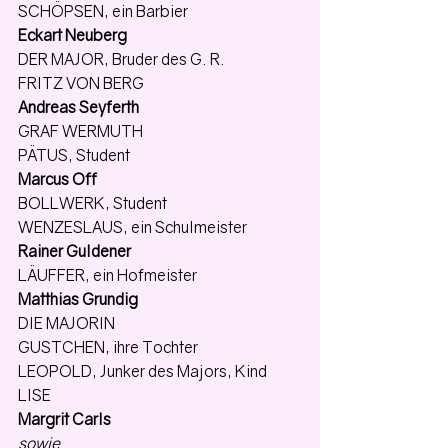
SCHÖPSEN, ein Barbier
Eckart Neuberg
DER MAJOR, Bruder des G. R.
FRITZ VON BERG
Andreas Seyferth
GRAF WERMUTH
PÄTUS, Student
Marcus Off
BOLLWERK, Student
WENZESLAUS, ein Schulmeister
Rainer Guldener
LÄUFFER, ein Hofmeister
Matthias Grundig
DIE MAJORIN
GUSTCHEN, ihre Tochter
LEOPOLD, Junker des Majors, Kind
LISE
Margrit Carls
sowie