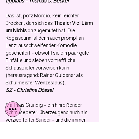
applaus - Thomas C. Becker
Das ist, potz Mordio, kein leichter 
Brocken, den sich das 
Theater Viel Lärm 
um Nichts
 da zugemutet hat. Die 
Regisseurin ist denn auch prompt an 
Lenz' ausschweifender Komödie 
gescheitert - obwohl sie ein paar gute 
Einfälle und sieben vortreffliche 
Schauspieler vorweisen kann 
(herausragend: Rainer Guldener als 
Schulmeister Wenzeslaus). 
SZ - Christine Dössel
Matthias Grundig - ein hinreißender 
Schmusepeter, überzeugend auch als 
verzweifelter Sünder - und die immer 
transparent spielende Margrit Carls 
zeigen da wohl Lieb und 