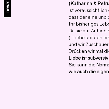
newsletter
(Katharina & Petr
ist voraussichtlic
dass der eine und 
Ihr bisheriges Leb
Da sie auf Anhieb 
("Liebe auf den er
und wir Zuschauer
Drücken wir mal di
Liebe ist subversiv,
Sie kann die Norm
wie auch die eigen