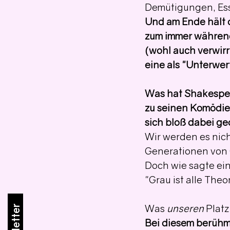
Demütigungen, Ess
Und am Ende hält 
zum immer währen
(wohl auch verwirr
eine als "Unterw
Was hat Shakespea
zu seinen Komödie
sich bloß dabei g
Wir werden es nich
Generationen von 
Doch wie sagte ein
"Grau ist alle Theo
Was 
unseren
 Platz
Bei diesem berüh