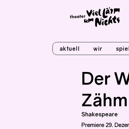
aktuell
wir
spie
Der W
Zähm
Shakespeare
Premiere 29. Deze