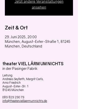
Jetzt andere Veranstaltungen
ansehen
Zeit & Ort
29. Juni 2025, 20:00
München, August-Exter-Straße 1, 81245
München, Deutschland
theater VIEL LÄRM UM NICHTS
in der Pasinger Fabrik
Leitung
Andreas Seyferth,
Margrit Carls,
Arno Friedrich
August-Exter-Str. 1
81245 München
089 829 290 79
info@theaterviellaermumnichts.de