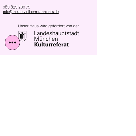
089 829 290 79
info@theaterviellaermumnichts.de