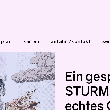
lplan
karten
anfahrt/kontakt
ser
Ein ges
STURM 
echtes 