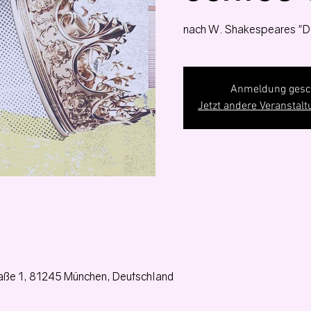
nach W. Shakespeares "D
Anmeldung gesc
Jetzt andere Veranstal
aße 1, 81245 München, Deutschland