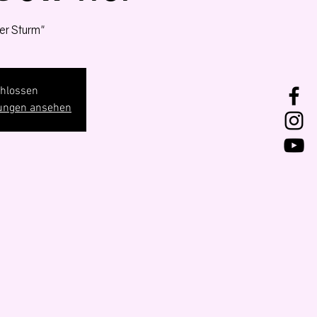
er Sturm"
hlossen
tungen ansehen