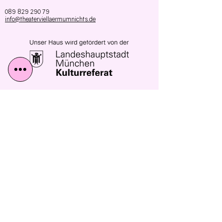
089 829 290 79
info@theaterviellaermumnichts.de