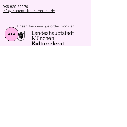
089 829 290 79
info@theaterviellaermumnichts.de