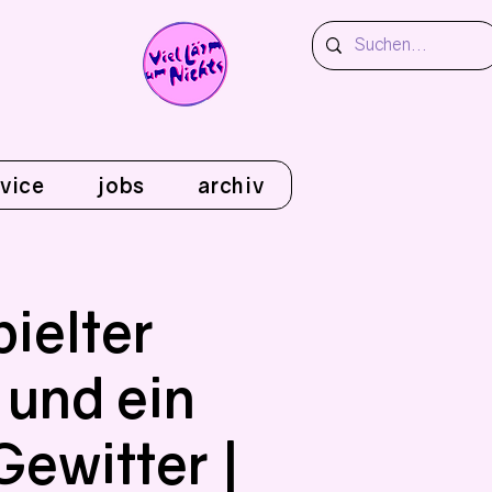
vice
jobs
archiv
pielter
und ein
Gewitter |