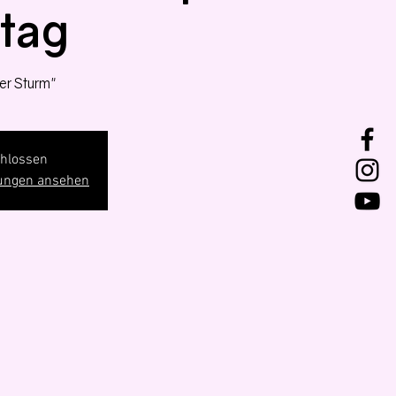
tag
er Sturm"
hlossen
tungen ansehen