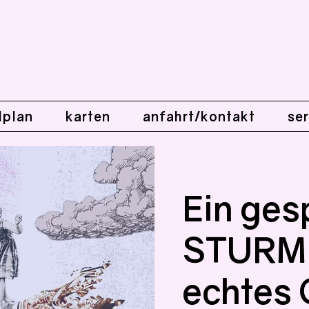
lplan
karten
anfahrt/kontakt
ser
Ein ges
STURM 
echtes 