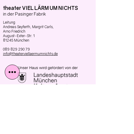
theater VIEL LÄRM UM NICHTS
in der Pasinger Fabrik
Leitung
Andreas Seyferth,
Margrit Carls,
Arno Friedrich
August-Exter-Str. 1
81245 München
089 829 290 79
info@theaterviellaermumnichts.de