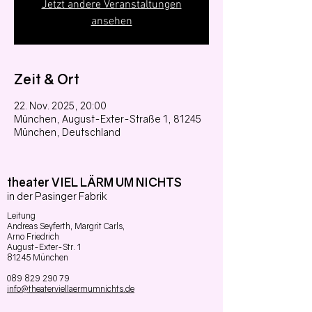
Jetzt andere Veranstaltungen
ansehen
Zeit & Ort
22. Nov. 2025, 20:00
München, August-Exter-Straße 1, 81245
München, Deutschland
theater VIEL LÄRM UM NICHTS
in der Pasinger Fabrik
Leitung
Andreas Seyferth,
Margrit Carls,
Arno Friedrich
August-Exter-Str. 1
81245 München
089 829 290 79
info@theaterviellaermumnichts.de