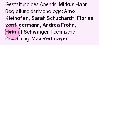
Gestaltung des Abends:
Mirkus Hahn
Begleitung der Monologe:
Arno
Kleinofen, Sarah Schuchardt, Florian
von Hoermann, Andrea Frohn,
Helmut Schwaiger
Technische
Einrichtung:
Max Reitmayer
hier anmelden
theater VIEL LÄRM UM NICHTS
in der Pasinger Fabrik
Leitung
Andreas Seyferth,
Margrit Carls,