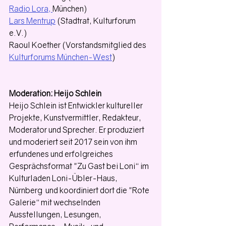
Radio Lora
, 
München)
Lars Mentrup
 (Stadtrat, Kulturforum 
e.V.)
Raoul Koether (Vorstandsmitglied des 
Kulturforums München-West
)
Moderation: Heijo Schlein
Heijo Schlein ist Entwickler kultureller 
Projekte, Kunstvermittler, Redakteur, 
Moderator und Sprecher. Er produziert 
und moderiert seit 2017 sein von ihm 
erfundenes und erfolgreiches 
Gesprächsformat "Zu Gast bei Loni“ im 
Kulturladen Loni-Übler-Haus, 
Nürnberg  und koordiniert dort die "Rote 
Galerie“ mit wechselnden 
Ausstellungen, Lesungen, 