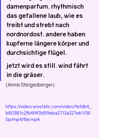
damenparfum. rhythmisch 
das gefallene laub, wie es 
treibt und strebt nach 
nordnordost. andere haben 
kupferne längere körper und 
durchsichtige flügel.
jetzt wird es still. wind fährt 
in die gräser.
(Armin Steigenberger)
https://video.wixstatic.com/video/fefdb4_
b80381c2fb4f4f3d99eba2113a321eb1/36
0p/mp4/file.mp4