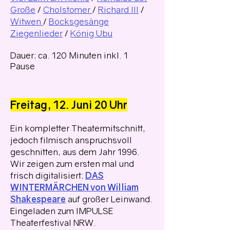
Große
/
Cholstomer
/
Richard III​​
/
Witwen
/
Bocksgesänge
Ziegenlieder
/
König Ubu
Dauer: ca. 120 Minuten inkl. 1
Pause
Freitag, 12. Juni 20 Uhr
Ein kompletter Theatermitschnitt,
jedoch filmisch anspruchsvoll
geschnitten, aus dem Jahr 1996.
Wir zeigen zum ersten mal und
frisch digitalisiert:
DAS
WINTERMÄRCHEN von William
Shakespeare
auf großer Leinwand.
Eingeladen zum IMPULSE
Theaterfestival NRW.