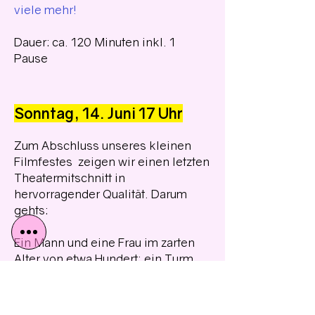
viele mehr!
Dauer: ca. 120 Minuten inkl. 1
Pause
Sonntag, 14. Juni 17 Uhr
Zum Abschluss unseres kleinen
Filmfestes zeigen wir einen letzten
Theatermitschnitt in
hervorragender Qualität. Darum
gehts:
Ein Mann und eine Frau im zarten
Alter von etwa Hundert; ein Turm
auf einer Insel im Nirgendwo; eine
letzte Fete, zu der das Paar die
Menschheit geladen hat